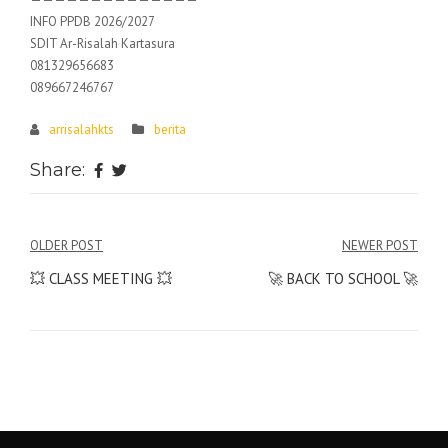
INFO PPDB 2026/2027
SDIT Ar-Risalah Kartasura
081329656683
089667246767
arrisalahkts
berita
Share:
Post
OLDER POST
NEWER POST
navigation
💥 CLASS MEETING 💥
🚀 BACK TO SCHOOL 🚀