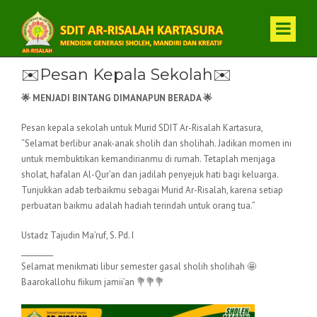
✉️Pesan Kepala Sekolah✉️
🌟 MENJADI BINTANG DIMANAPUN BERADA 🌟
Pesan kepala sekolah untuk Murid SDIT Ar-Risalah Kartasura,
“Selamat berlibur anak-anak sholih dan sholihah. Jadikan momen ini
untuk membuktikan kemandirianmu di rumah. Tetaplah menjaga
sholat, hafalan Al-Qur’an dan jadilah penyejuk hati bagi keluarga.
Tunjukkan adab terbaikmu sebagai Murid Ar-Risalah, karena setiap
perbuatan baikmu adalah hadiah terindah untuk orang tua.”
Ustadz Tajudin Ma’ruf, S. Pd. I
_________
Selamat menikmati libur semester gasal sholih sholihah 🤩
Baarokallohu fiikum jamii’an 💐💐💐