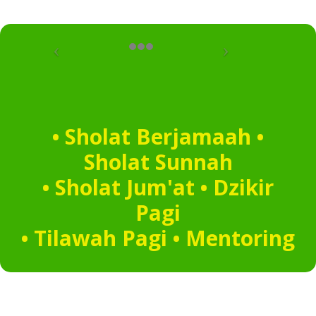
• Sholat Berjamaah •
Sholat Sunnah
• Sholat Jum'at • Dzikir
Pagi
• Tilawah Pagi • Mentoring