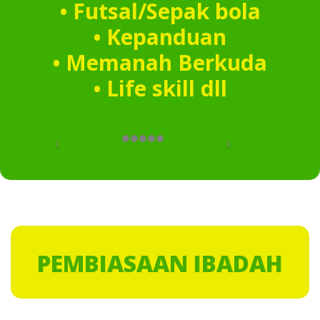
• Futsal/Sepak bola
• Kepanduan
• Memanah Berkuda
• Life skill dll
PEMBIASAAN IBADAH