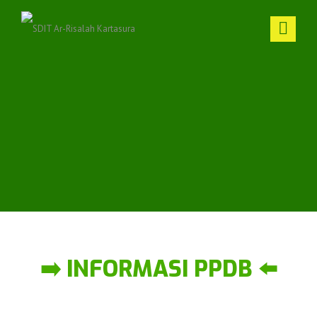
➡️ INFORMASI PPDB ⬅️