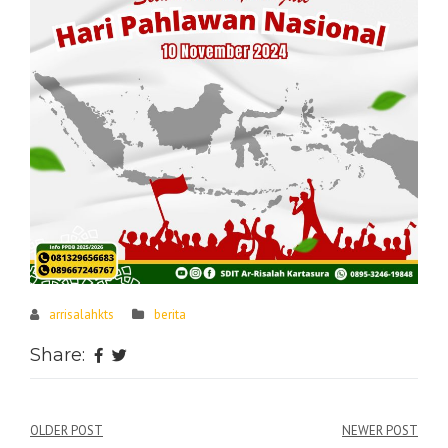
arrisalahkts
berita
Share:
Post
OLDER POST
NEWER POST